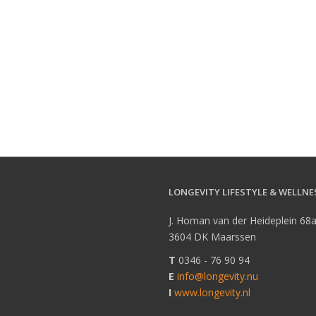
LONGEVITY LIFESTYLE & WELLNE
J. Homan van der Heideplein 68
3604 DK Maarssen
T
0346 - 76 90 94
E
info@longevity.nu
I
www.longevity.nl