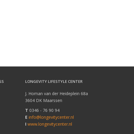
SS
LONGEVITY LIFESTYLE CENTER
a
J. Homan van der Heideplein 68a
3604 DK Maarssen
T
0346 - 76 90 94
E
info@longevitycenter.nl
I
www.longevitycenter.nl