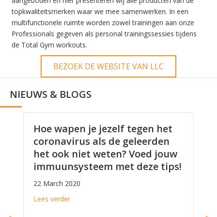
aangeboden én hier presenteren wij alle producten van de
topkwaliteitsmerken waar we mee samenwerken. In een
multifunctionele ruimte worden zowel trainingen aan onze
Professionals gegeven als personal trainingssessies tijdens
de Total Gym workouts.
BEZOEK DE WEBSITE VAN LLC
NIEUWS & BLOGS
Hoe wapen je jezelf tegen het
coronavirus als de geleerden
het ook niet weten? Voed jouw
immuunsysteem met deze tips!
n weldadig voedingspatroon?
22 March 2020
about Hoe wapen je jezelf tegen het coronavi
Lees verder