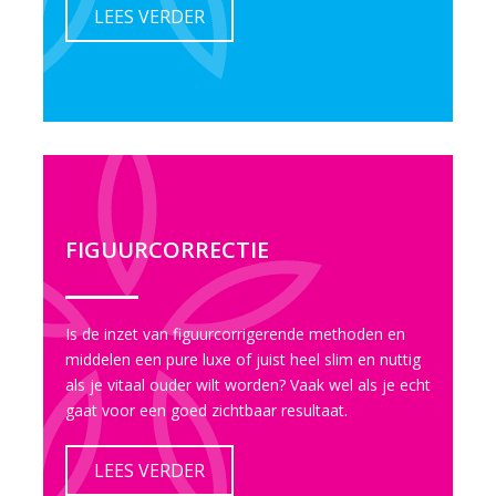
LEES VERDER
FIGUURCORRECTIE
Is de inzet van figuurcorrigerende methoden en
middelen een pure luxe of juist heel slim en nuttig
als je vitaal ouder wilt worden? Vaak wel als je echt
gaat voor een goed zichtbaar resultaat.
LEES VERDER