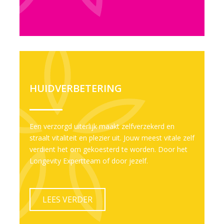
HUIDVERBETERING
Een verzorgd uiterlijk maakt zelfverzekerd en
straalt vitaliteit en plezier uit. Jouw meest vitale zelf
verdient het om gekoesterd te worden. Door het
Longevity Expertteam of door jezelf.
LEES VERDER