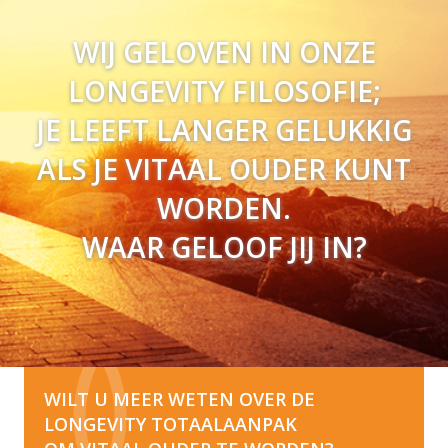
WIJ GELOVEN IN ONZE
LONGEVITY FILOSOFIE;
JE LEEFT LANGER GELUKKIG
ALS JE VITAAL OUDER KUNT
WORDEN.
WAAR GELOOF JIJ IN?
WILT U MEER WETEN OVER DE
LONGEVITY TOTAALAANPAK