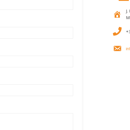
J.
M
+3
in