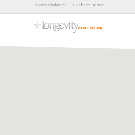
Trainingskalender
B2B bestelportaal