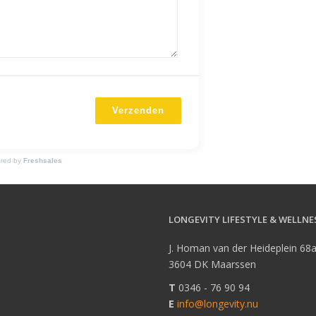
Verzenden
red by
Freshsales
LONGEVITY LIFESTYLE & WELLNE
J. Homan van der Heideplein 68
3604 DK Maarssen
T
0346 - 76 90 94
E
info@longevity.nu