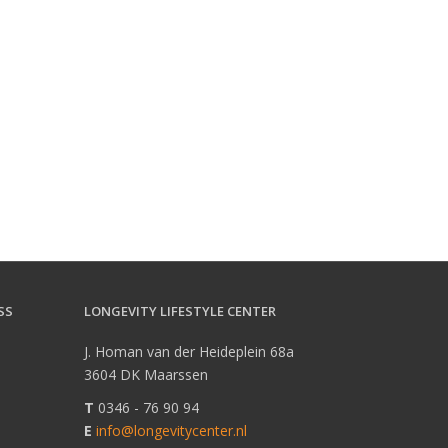
SS
LONGEVITY LIFESTYLE CENTER
a
J. Homan van der Heideplein 68a
3604 DK Maarssen
T
0346 - 76 90 94
E
info@longevitycenter.nl