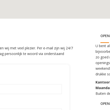
OPEN
U bent a
 wij met veel plezier. Per e-mail zijn wij 24/7
bijvoorb
aag persoonlijk te woord via onderstaand
zo goed m
openingst
weekend?
drukke s
Kantoor
Maandag
Buiten d
OPEN