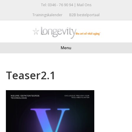
Tel: 0346 - 76 90 94 |
Mail Ons
Trainingskalender
B2B bestelportaal
Menu
Teaser2.1