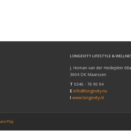
LONGEVITY LIFESTYLE & WELLNE
J. Homan van der Heideplein 68
3604 DK Maarssen
T
0346 - 76 90 94
E
info@longevity.nu
I
www.longevity.nl
ans Play