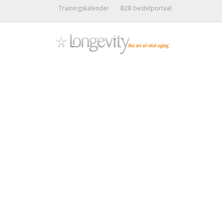
Trainingskalender
B2B bestelportaal