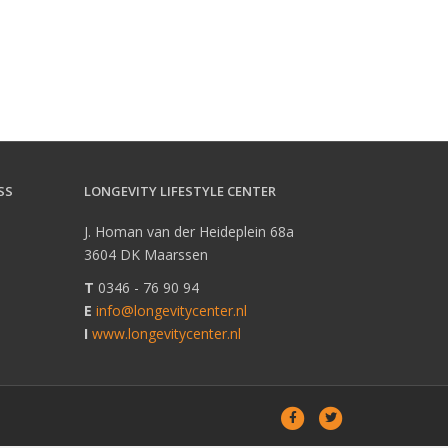
SS
LONGEVITY LIFESTYLE CENTER
a
J. Homan van der Heideplein 68a
3604 DK Maarssen
T
0346 - 76 90 94
E
info@longevitycenter.nl
I
www.longevitycenter.nl
F
T
a
w