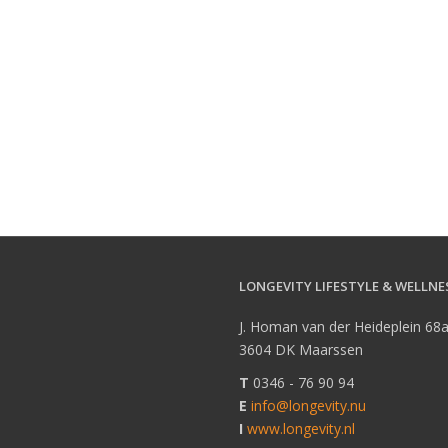
LONGEVITY LIFESTYLE & WELLNE
J. Homan van der Heideplein 68
3604 DK Maarssen
T
0346 - 76 90 94
E
info@longevity.nu
I
www.longevity.nl