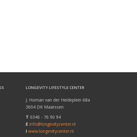
SS
LONGEVITY LIFESTYLE CENTER
a
J. Homan van der Heideplein 68a
3604 DK Maarssen
T
0346 - 76 90 94
E
info@longevitycenter.nl
I
www.longevitycenter.nl