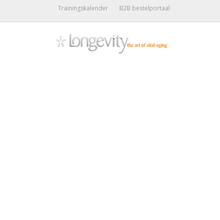
Trainingskalender
B2B bestelportaal