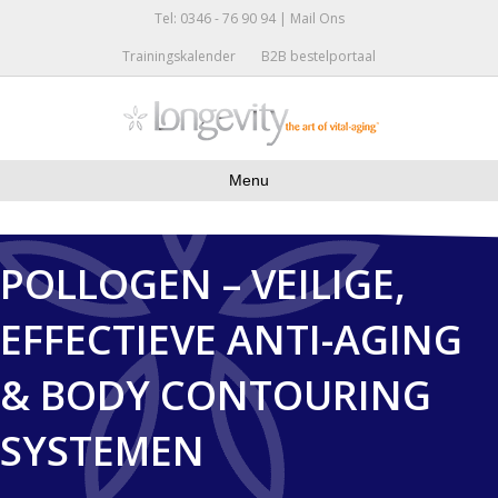
Tel: 0346 - 76 90 94 |
Mail Ons
Trainingskalender
B2B bestelportaal
Menu
POLLOGEN – VEILIGE,
EFFECTIEVE ANTI-AGING
& BODY CONTOURING
SYSTEMEN