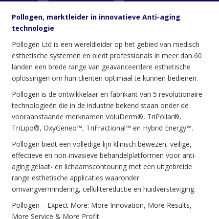
Pollogen, marktleider in innovatieve Anti-aging
technologie
Pollogen Ltd is een wereldleider op het gebied van medisch
esthetische systemen en biedt professionals in meer dan 60
landen een brede range van geavanceerdere esthetische
oplossingen om hun cliënten optimaal te kunnen bedienen.
Pollogen is de ontwikkelaar en fabrikant van 5 revolutionaire
technologieën die in de industrie bekend staan onder de
vooraanstaande merknamen VoluDerm®, TriPollar®,
TriLipo®, OxyGeneo™, TriFractional™ en Hybrid Energy™.
Pollogen biedt een volledige lijn klinisch bewezen, veilige,
effectieve en non-invasieve behandelplatformen voor anti-
aging gelaat- en lichaamscontouring met een uitgebreide
range esthetische applicaties waaronder
omvangvermindering, cellulitereductie en huidversteviging.
Pollogen – Expect More: More Innovation, More Results,
More Service & More Profit.