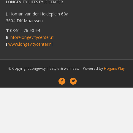
LONGEVITY LIFESTYLE CENTER
J. Homan van der Heideplein 68a
3604 DK Maarssen
T
0346 - 76 90 94
E
info@longevitycenter.nl
I
www.longevitycenter.nl
© Copyright Longevity lifestyle & wellness. |
Powered by
Hogans Play
Facebook
Twitter