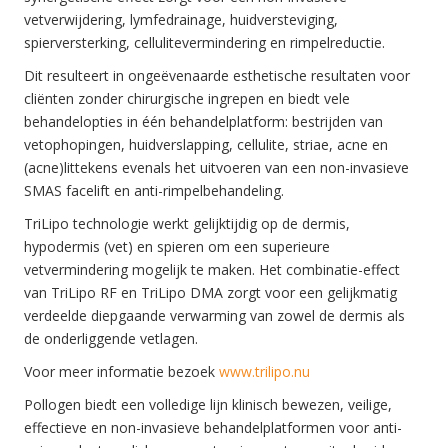
vetverwijdering, lymfedrainage, huidversteviging,
spierversterking, cellulitevermindering en rimpelreductie.
Dit resulteert in ongeëvenaarde esthetische resultaten voor
cliënten zonder chirurgische ingrepen en biedt vele
behandelopties in één behandelplatform: bestrijden van
vetophopingen, huidverslapping, cellulite, striae, acne en
(acne)littekens evenals het uitvoeren van een non-invasieve
SMAS facelift en anti-rimpelbehandeling.
TriLipo technologie werkt gelijktijdig op de dermis,
hypodermis (vet) en spieren om een superieure
vetvermindering mogelijk te maken. Het combinatie-effect
van TriLipo RF en TriLipo DMA zorgt voor een gelijkmatig
verdeelde diepgaande verwarming van zowel de dermis als
de onderliggende vetlagen.
Voor meer informatie bezoek
www.trilipo.nu
Pollogen biedt een volledige lijn klinisch bewezen, veilige,
effectieve en non-invasieve behandelplatformen voor anti-