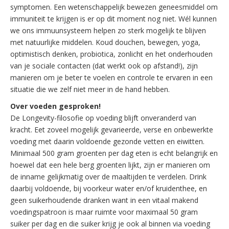
symptomen. Een wetenschappelijk bewezen geneesmiddel om
immuniteit te krijgen is er op dit moment nog niet. Wél kunnen
we ons immuunsysteem helpen zo sterk mogelijk te blijven
met natuurlijke middelen. Koud douchen, bewegen, yoga,
optimistisch denken, probiotica, zonlicht en het onderhouden
van je sociale contacten (dat werkt ook op afstand!), zijn
manieren om je beter te voelen en controle te ervaren in een
situatie die we zelf niet meer in de hand hebben.
Over voeden gesproken!
De Longevity-filosofie op voeding blijft onveranderd van
kracht. Eet zoveel mogelijk gevarieerde, verse en onbewerkte
voeding met daarin voldoende gezonde vetten en eiwitten.
Minimaal 500 gram groenten per dag eten is echt belangrijk en
hoewel dat een hele berg groenten lijkt, zijn er manieren om
de inname gelijkmatig over de maaltijden te verdelen. Drink
daarbij voldoende, bij voorkeur water en/of kruidenthee, en
geen suikerhoudende dranken want in een vitaal makend
voedingspatroon is maar ruimte voor maximaal 50 gram
suiker per dag en die suiker krijg je ook al binnen via voeding