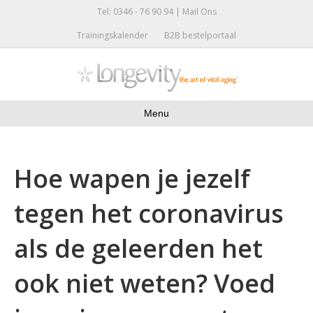
Tel: 0346 - 76 90 94 |
Mail Ons
Trainingskalender
B2B bestelportaal
Menu
Hoe wapen je jezelf
tegen het coronavirus
als de geleerden het
ook niet weten? Voed