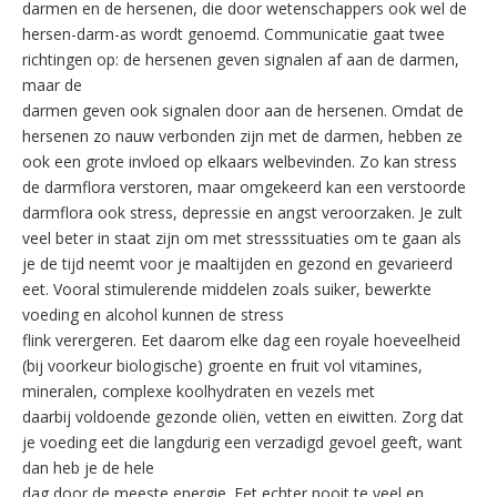
darmen en de hersenen, die door wetenschappers ook wel de
hersen-darm-as wordt genoemd. Communicatie gaat twee
richtingen op: de hersenen geven signalen af aan de darmen,
maar de
darmen geven ook signalen door aan de hersenen. Omdat de
hersenen zo nauw verbonden zijn met de darmen, hebben ze
ook een grote invloed op elkaars welbevinden. Zo kan stress
de darmflora verstoren, maar omgekeerd kan een verstoorde
darmflora ook stress, depressie en angst veroorzaken. Je zult
veel beter in staat zijn om met stresssituaties om te gaan als
je de tijd neemt voor je maaltijden en gezond en gevarieerd
eet. Vooral stimulerende middelen zoals suiker, bewerkte
voeding en alcohol kunnen de stress
flink verergeren. Eet daarom elke dag een royale hoeveelheid
(bij voorkeur biologische) groente en fruit vol vitamines,
mineralen, complexe koolhydraten en vezels met
daarbij voldoende gezonde oliën, vetten en eiwitten. Zorg dat
je voeding eet die langdurig een verzadigd gevoel geeft, want
dan heb je de hele
dag door de meeste energie. Eet echter nooit te veel en