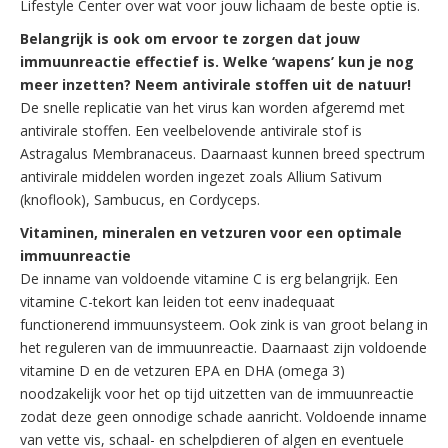
Lifestyle Center over wat voor jouw lichaam de beste optie is.
Belangrijk is ook om ervoor te zorgen dat jouw
immuunreactie effectief
is. Welke ‘wapens’ kun je nog
meer inzetten? Neem antivirale stoffen uit
de natuur!
De snelle replicatie van het virus kan worden afgeremd met
antivirale stoffen. Een veelbelovende antivirale stof is
Astragalus Membranaceus. Daarnaast kunnen breed spectrum
antivirale middelen worden ingezet zoals Allium Sativum
(knoflook), Sambucus, en Cordyceps.
Vitaminen, mineralen en vetzuren voor een optimale
immuunreactie
De inname van voldoende vitamine C is erg belangrijk. Een
vitamine C-tekort kan leiden tot eenv inadequaat
functionerend immuunsysteem. Ook zink is van groot belang in
het reguleren van de immuunreactie. Daarnaast zijn voldoende
vitamine D en de vetzuren EPA en DHA (omega 3)
noodzakelijk voor het op tijd uitzetten van de immuunreactie
zodat deze geen onnodige schade aanricht. Voldoende inname
van vette vis, schaal- en schelpdieren of algen en eventuele