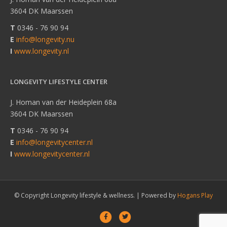
3604 DK Maarssen
T
0346 - 76 90 94
E
info@longevity.nu
I
www.longevity.nl
LONGEVITY LIFESTYLE CENTER
J. Homan van der Heideplein 68a
3604 DK Maarssen
T
0346 - 76 90 94
E
info@longevitycenter.nl
I
www.longevitycenter.nl
© Copyright Longevity lifestyle & wellness. |
Powered by
Hogans Play
F
T