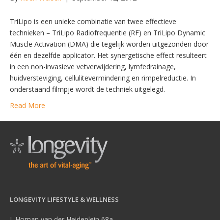
TriLipo is een unieke combinatie van twee effectieve
technieken – TriLipo Radiofrequentie (RF) en TriLipo Dynamic
Muscle Activation (DMA) die tegelijk worden uitgezonden door
één en dezelfde applicator. Het synergetische effect resulteert
in een non-invasieve vetverwijdering, lymfedrainage,
huidversteviging, cellulitevermindering en rimpelreductie. In
onderstaand filmpje wordt de techniek uitgelegd.
Read More
LONGEVITY LIFESTYLE & WELLNESS
J. Homan van der Heideplein 68a