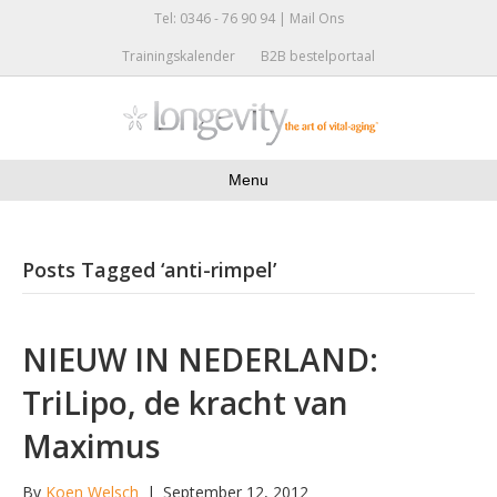
Tel: 0346 - 76 90 94 |
Mail Ons
Trainingskalender
B2B bestelportaal
Menu
Posts Tagged ‘anti-rimpel’
NIEUW IN NEDERLAND:
TriLipo, de kracht van
Maximus
By
Koen Welsch
|
September 12, 2012