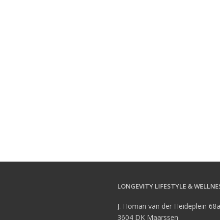
LONGEVITY LIFESTYLE & WELLNE
J. Homan van der Heideplein 68
3604 DK Maarssen