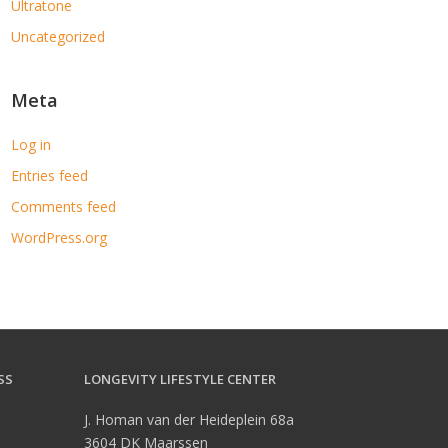
Ultratone
Uncategorized
Meta
Log in
Entries feed
Comments feed
WordPress.org
SS
LONGEVITY LIFESTYLE CENTER
a
J. Homan van der Heideplein 68a
3604 DK Maarssen