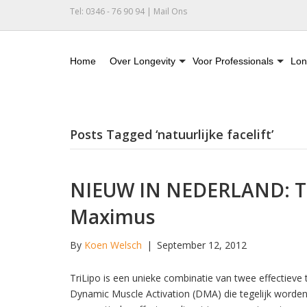
Tel: 0346 - 76 90 94 |
Mail Ons
Home
Over Longevity
Voor Professionals
Lon
Posts Tagged ‘natuurlijke facelift’
NIEUW IN NEDERLAND: Tri
Maximus
By
Koen Welsch
|
September 12, 2012
TriLipo is een unieke combinatie van twee effectieve 
Dynamic Muscle Activation (DMA) die tegelijk worden