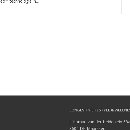
neo™ technologie in…
LONGEVITY LIFESTYLE & WELLNE
J. Homan van der Heideplein 68
3604 DK Maarssen