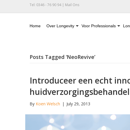
Tel: 0346 - 76 90 94 |
Mail Ons
Home
Over Longevity
Voor Professionals
Lon
Posts Tagged ‘NeoRevive’
Introduceer een echt inn
huidverzorgingsbehande
By
Koen Welsch
|
July 29, 2013