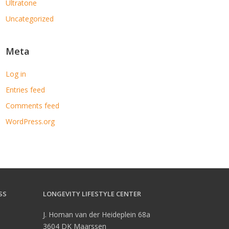
Ultratone
Uncategorized
Meta
Log in
Entries feed
Comments feed
WordPress.org
SS
LONGEVITY LIFESTYLE CENTER
a
J. Homan van der Heideplein 68a
3604 DK Maarssen