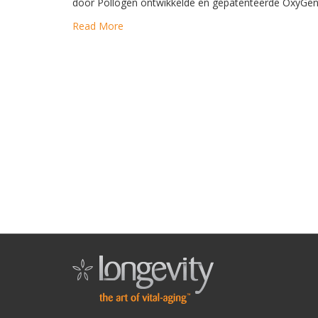
door Pollogen ontwikkelde en gepatenteerde OxyGe
Read More